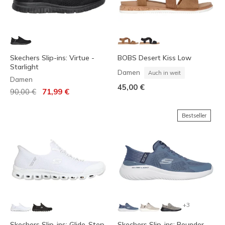
Skechers Slip-ins: Virtue -
BOBS Desert Kiss Low
Starlight
Damen
Auch in weit
Damen
45,00 €
Reduziert von
auf
90,00 €
71,99 €
Bestseller
+3
Skechers Slip-ins: Glide-Step
Skechers Slip-ins: Bounder