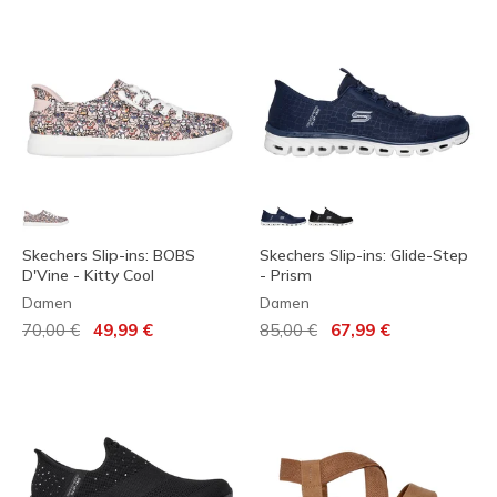
Skechers Slip-ins: BOBS
Skechers Slip-ins: Glide-Step
D'Vine - Kitty Cool
- Prism
Damen
Damen
Reduziert von
auf
Reduziert von
auf
70,00 €
49,99 €
85,00 €
67,99 €